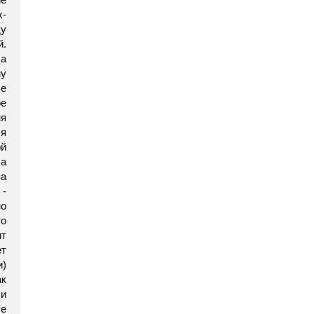
х-
ду
й.
ла
ну
ве
е
ня
 я
ой
ла
а
-
о
то
ит
ет
и)
ак
 и
е