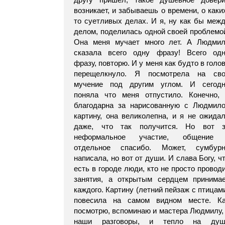
возникает, и забываешь о времени, о каки
то суетливых делах. И я, ну как бы меж
делом, поделилась одной своей проблемо
Она меня мучает много лет. А Людми
сказала всего одну фразу! Всего од
фразу, повторю. И у меня как будто в голо
перещелкнуло. Я посмотрела на сво
мучение под другим углом. И сегод
поняла что меня отпустило. Конечно,
благодарна за нарисованную с Людмил
картину, она великолепна, и я не ожида
даже, что так получится. Но вот з
неформальное участие, общение 
отдельное спасибо. Может, сумбурн
написала, но вот от души. И слава Богу, ч
есть в городе люди, кто не просто провод
занятия, а открытым сердцем принима
каждого. Картину (летний пейзаж с птицам
повесила на самом видном месте. К
посмотрю, вспоминаю и мастера Людмилу,
наши разговоры, и тепло на душ