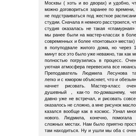
Москвы ( хоть и во дворах) и удобно, ч
можно договориться заранее по времени,
не подстраиваться под жесткое расписан
студии. Сначала я немного расстроился, ч
студия оказалась не такая «гламурная»
мы ранее были на мастер-классах в бол
современных и более «понтовых» местах)
в полуподвале жилого дома, но через 
минут все это было уже неважно, так как 
полностью погрузились в процесс. Оче
уютная атмосфера перевесила все нюанс
Преподаватель Людмила Лесунова та
легко и с юмором объясняет, что и обезья
начнет рисовать. Мастер-класс оче
душевный , как-то по-домашнему, че
давно уже не встречал, и рисовать совс
оказалось не сложно, а мне рисунок масл
казался вообще как в космос. Узнал мно
нового. Людмила, конечно, помогала
сложных местах. Нам было приятно прос
там находиться. Ну и ушли мы оба с оче