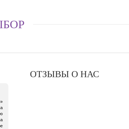
ЫБОР
ОТЗЫВЫ О НАС
е»
 а
ю
за
е