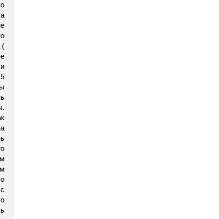
то
 а
ие
то
 (
ее
 и
15
мы
нь
ы.
к
на
нь
го
ем
ом
го
 с
то
нь