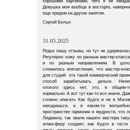
хорошими картинами, чего я не ожида
Девушка моя вообще в восторге, наверно
еще придем на другие занятия.
Сергей Белых
31.05.2025
Редко пишу отзывы, но тут не удержалас
Регулярно хожу по разным мастер-класс
и по разным направлениям. В цело
сложилось впечатление, что мастер-кла
для студий это такой коммерческий прое
способ зарабатывать деньги. Ничег
плохого здесь нет, это, в общем-т
нормально. А вот тут как-то все иначе. Да
сложно описать Как будто и не в Моск
находишься, а в каком-то волшебно
пространстве гармонии и мудрости, что л
Людмила, так звали нашего мастера так
атмосферу создает, как будто в гости
другу пришел, такое душевное довер