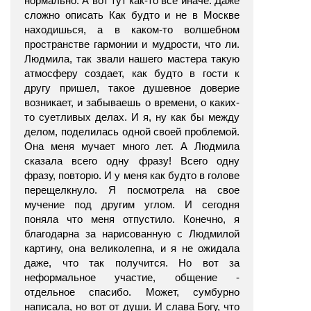
нормально. А вот тут как-то все иначе. Даже
сложно описать Как будто и не в Москве
находишься, а в каком-то волшебном
пространстве гармонии и мудрости, что ли.
Людмила, так звали нашего мастера такую
атмосферу создает, как будто в гости к
другу пришел, такое душевное доверие
возникает, и забываешь о времени, о каких-
то суетливых делах. И я, ну как бы между
делом, поделилась одной своей проблемой.
Она меня мучает много лет. А Людмила
сказала всего одну фразу! Всего одну
фразу, повторю. И у меня как будто в голове
перещелкнуло. Я посмотрела на свое
мучение под другим углом. И сегодня
поняла что меня отпустило. Конечно, я
благодарна за нарисованную с Людмилой
картину, она великолепна, и я не ожидала
даже, что так получится. Но вот за
неформальное участие, общение -
отдельное спасибо. Может, сумбурно
написала, но вот от души. И слава Богу, что