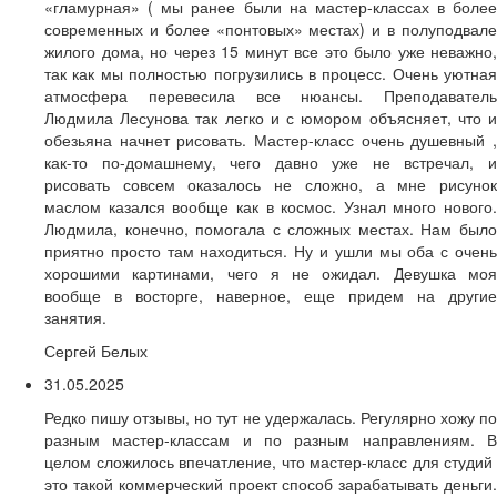
«гламурная» ( мы ранее были на мастер-классах в более
современных и более «понтовых» местах) и в полуподвале
жилого дома, но через 15 минут все это было уже неважно,
так как мы полностью погрузились в процесс. Очень уютная
атмосфера перевесила все нюансы. Преподаватель
Людмила Лесунова так легко и с юмором объясняет, что и
обезьяна начнет рисовать. Мастер-класс очень душевный ,
как-то по-домашнему, чего давно уже не встречал, и
рисовать совсем оказалось не сложно, а мне рисунок
маслом казался вообще как в космос. Узнал много нового.
Людмила, конечно, помогала с сложных местах. Нам было
приятно просто там находиться. Ну и ушли мы оба с очень
хорошими картинами, чего я не ожидал. Девушка моя
вообще в восторге, наверное, еще придем на другие
занятия.
Сергей Белых
31.05.2025
Редко пишу отзывы, но тут не удержалась. Регулярно хожу по
разным мастер-классам и по разным направлениям. В
целом сложилось впечатление, что мастер-класс для студий
это такой коммерческий проект способ зарабатывать деньги.