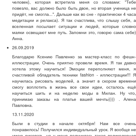
человек), которая встретила меня со словами: "Тебе
повезло, вас должно было быть двое, но вторая ученица не
придёт, не смогла...". Дальше как во сне - практически 4 часа
медитации и релакса). Я так счастлива, что слышу себя, а
вселенная посылает ситуации и людей, которые словно
маяки освещают мне путь. Запомни это, говорю сама себе)
Анна.
26.09.2019
Благодарю Ксению Павленко за мастер-класс по фешн-
иллюстрации. Очень приятно провели время. Я так давно
хотела этому научиться! Эмоции переполняют меня, я
счастливой обладатель техники fashion - иллюстрации!!! Я
научилась рисовать моделей, а значит в скором времени
смогу воплотить в жизнь все свои идеи, осталось ещё
научиться шить и на неделю моды в Милан. Ну что,
принимаю заказы на платье вашей мечты)))) . Алена
Павловна.
13.11.2020
Были в студии в начале октября! Нам все очень
понравилось! Получился индивидуальный урок. Я вообще не
умею рисовать, но у меня получилась такая великолепная