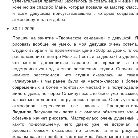
увлекательная практика! Захотелось рисовать ещё и ещё ! И
конечно же спасибо Майе, которая позвала на мастер класс,
и всем девушкам присутствовавшим , которые создавали
атмосферу тепла и добра!
30.11.2025
Пришли на занятие «Творческое свидание» с девушкой. Я
рисовать вообще не умею, а моя девушка очень хотела.
Студию выбрали по приемлемой цене 7500р за двоих, плюс
расположение в центре Москвы ( хоть и во дворах) и удобно,
что можно договориться заранее по времени, а не
подстраиваться под жесткое расписание студии. Сначала я
немного расстроился, что студия оказалась не такая
«гламурная» ( мы ранее были на мастер-классах в более
современных и более «понтовых» местах) и в полуподвале
жилого дома, но через 15 минут все это было уже неважно,
так как мы полностью погрузились в процесс. Очень уютная
атмосфера перевесила все нюансы. Преподаватель
Людмила Лесунова так легко и с юмором объясняет, что и
обезьяна начнет рисовать. Мастер-класс очень душевный ,
как-то по-домашнему, чего давно уже не встречал, и
рисовать совсем оказалось не сложно, а мне рисунок
маслом казался вообще как в космос. Узнал много нового.