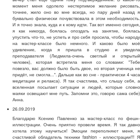
момент меня одолело нестерпимое желание рисовать,
точнее, жило оно во мне всегда, но пару дней назад я
буквально физически почувствовала в этом необходимость.
И я точно знала, куда и к кому идти. Так вот именно сегодня,
я как никогда, боялась опоздать на занятие, боялась
упустить что-то, не успеть и про себя просила, чтобы народу
на мастер-классе было немного. И каково было моё
удивление, когда я пришла в студию и увидела
преподавателя (Людмила-очень светлый и открытый
человек), которая встретила меня со словами: "Тебе
повезло, вас должно было быть двое, но вторая ученица не
придёт, не смогла...". Дальше как во сне - практически 4 часа
медитации и релакса). Я так счастлива, что слышу себя, а
вселенная посылает ситуации и людей, которые словно
маяки освещают мне путь. Запомни это, говорю сама себе)
Анна.
26.09.2019
Благодарю Ксению Павленко за мастер-класс по фешн-
иллюстрации. Очень приятно провели время. Я так давно
хотела этому научиться! Эмоции переполняют меня, я
счастливой обладатель техники fashion - иллюстрации!!! Я