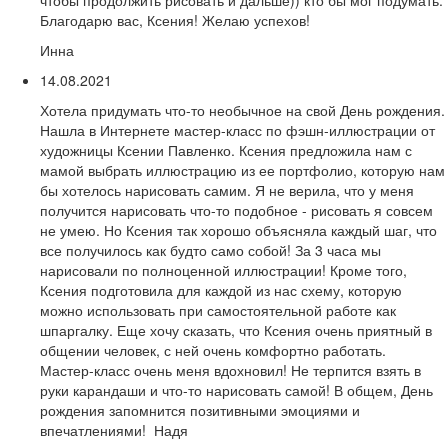
чтобы продолжить рисовать и дальше)) кто бы мог подумать.
Благодарю вас, Ксения! Желаю успехов!
Инна
14.08.2021
Хотела придумать что-то необычное на свой День рождения.
Нашла в Интернете мастер-класс по фэшн-иллюстрации от
художницы Ксении Павленко. Ксения предложила нам с
мамой выбрать иллюстрацию из ее портфолио, которую нам
бы хотелось нарисовать самим. Я не верила, что у меня
получится нарисовать что-то подобное - рисовать я совсем
не умею. Но Ксения так хорошо объясняла каждый шаг, что
все получилось как будто само собой! За 3 часа мы
нарисовали по полноценной иллюстрации! Кроме того,
Ксения подготовила для каждой из нас схему, которую
можно использовать при самостоятельной работе как
шпаргалку. Еще хочу сказать, что Ксения очень приятный в
общении человек, с ней очень комфортно работать.
Мастер-класс очень меня вдохновил! Не терпится взять в
руки карандаши и что-то нарисовать самой! В общем, День
рождения запомнится позитивными эмоциями и
впечатлениями! Надя