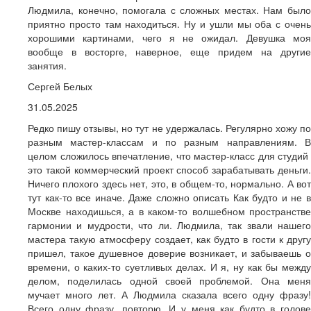
Людмила, конечно, помогала с сложных местах. Нам было
приятно просто там находиться. Ну и ушли мы оба с очень
хорошими картинами, чего я не ожидал. Девушка моя
вообще в восторге, наверное, еще придем на другие
занятия.
Сергей Белых
31.05.2025
Редко пишу отзывы, но тут не удержалась. Регулярно хожу по
разным мастер-классам и по разным направлениям. В
целом сложилось впечатление, что мастер-класс для студий
это такой коммерческий проект способ зарабатывать деньги.
Ничего плохого здесь нет, это, в общем-то, нормально. А вот
тут как-то все иначе. Даже сложно описать Как будто и не в
Москве находишься, а в каком-то волшебном пространстве
гармонии и мудрости, что ли. Людмила, так звали нашего
мастера такую атмосферу создает, как будто в гости к другу
пришел, такое душевное доверие возникает, и забываешь о
времени, о каких-то суетливых делах. И я, ну как бы между
делом, поделилась одной своей проблемой. Она меня
мучает много лет. А Людмила сказала всего одну фразу!
Всего одну фразу, повторю. И у меня как будто в голове