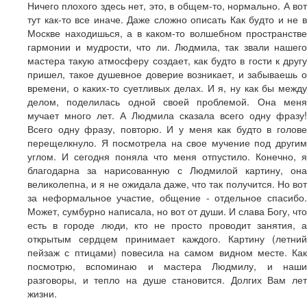
Ничего плохого здесь нет, это, в общем-то, нормально. А вот
тут как-то все иначе. Даже сложно описать Как будто и не в
Москве находишься, а в каком-то волшебном пространстве
гармонии и мудрости, что ли. Людмила, так звали нашего
мастера такую атмосферу создает, как будто в гости к другу
пришел, такое душевное доверие возникает, и забываешь о
времени, о каких-то суетливых делах. И я, ну как бы между
делом, поделилась одной своей проблемой. Она меня
мучает много лет. А Людмила сказала всего одну фразу!
Всего одну фразу, повторю. И у меня как будто в голове
перещелкнуло. Я посмотрела на свое мучение под другим
углом. И сегодня поняла что меня отпустило. Конечно, я
благодарна за нарисованную с Людмилой картину, она
великолепна, и я не ожидала даже, что так получится. Но вот
за неформальное участие, общение - отдельное спасибо.
Может, сумбурно написала, но вот от души. И слава Богу, что
есть в городе люди, кто не просто проводит занятия, а
открытым сердцем принимает каждого. Картину (летний
пейзаж с птицами) повесила на самом видном месте. Как
посмотрю, вспоминаю и мастера Людмилу, и наши
разговоры, и тепло на душе становится. Долгих Вам лет
жизни.