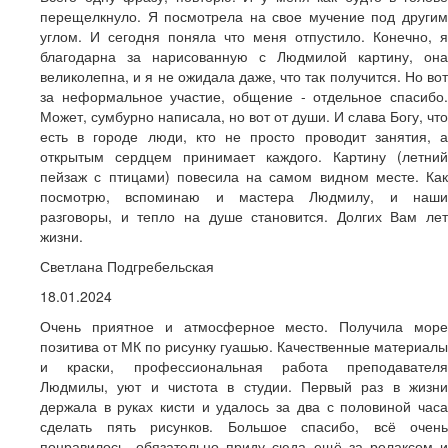
перещелкнуло. Я посмотрела на свое мучение под другим
углом. И сегодня поняла что меня отпустило. Конечно, я
благодарна за нарисованную с Людмилой картину, она
великолепна, и я не ожидала даже, что так получится. Но вот
за неформальное участие, общение - отдельное спасибо.
Может, сумбурно написала, но вот от души. И слава Богу, что
есть в городе люди, кто не просто проводит занятия, а
открытым сердцем принимает каждого. Картину (летний
пейзаж с птицами) повесила на самом видном месте. Как
посмотрю, вспоминаю и мастера Людмилу, и наши
разговоры, и тепло на душе становится. Долгих Вам лет
жизни.
Светлана Подгребельская
18.01.2024
Очень приятное и атмосферное место. Получила море
позитива от МК по рисунку гуашью. Качественные материалы
и краски, профессиональная работа преподавателя
Людмилы, уют и чистота в студии. Первый раз в жизни
держала в руках кисти и удалось за два с половиной часа
сделать пять рисунков. Большое спасибо, всё очень
понравилось, обязательно приду сюда ещё за релаксом и