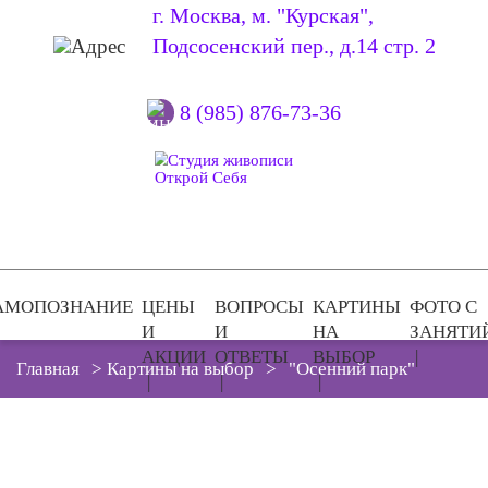
г. Москва, м. "Курская",
Подсосенский пер., д.14 стр. 2
8 (985) 876-73-36
АМОПОЗНАНИЕ
ЦЕНЫ
ВОПРОСЫ
КАРТИНЫ
ФОТО С
И
И
НА
ЗАНЯТИ
АКЦИИ
ОТВЕТЫ
ВЫБОР
Главная
>
Картины на выбор
>
"Осенний парк"