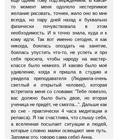
ещё одним тому подтверждением. В какой-
то момент меня одолело нестерпимое
желание рисовать, точнее, жило оно во мне
всегда, но пару дней назад я буквально
физически почувствовала в этом
необходимость. И я точно знала, куда и к
кому идти. Так вот именно сегодня, я как
никогда, боялась опоздать на занятие,
боялась упустить что-то, не успеть и про
себя просила, чтобы народу на мастер-
классе было немного. И каково было моё
удивление, когда я пришла в студию и
увидела преподавателя (Людмила-очень
светлый и открытый человек), которая
встретила меня со словами: "Тебе повезло,
вас должно было быть двое, но вторая
ученица не придёт, не смогла...". Дальше как
во сне - практически 4 часа медитации и
релакса). Я так счастлива, что слышу себя,
а вселенная посылает ситуации и людей,
которые словно маяки освещают мне путь.
Запомни это, говорю сама себе) Анна.