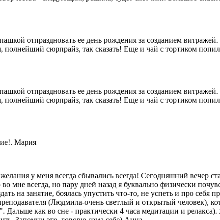
пашкой отпраздновать ее день рождения за созданием витражей.
я, полнейший сюрпрайз, так сказать! Еще и чай с тортиком поп
пашкой отпраздновать ее день рождения за созданием витражей.
я, полнейший сюрпрайз, так сказать! Еще и чай с тортиком поп
ие!. Мария
е желания у меня всегда сбывались всегда! Сегодняшний вечер с
во мне всегда, но пару дней назад я буквально физически почувс
здать на занятие, боялась упустить что-то, не успеть и про себя 
преподавателя (Людмила-очень светлый и открытый человек), кот
.". Дальше как во сне - практически 4 часа медитации и релакса).
ть. Запомни это, говорю сама себе) Анна.