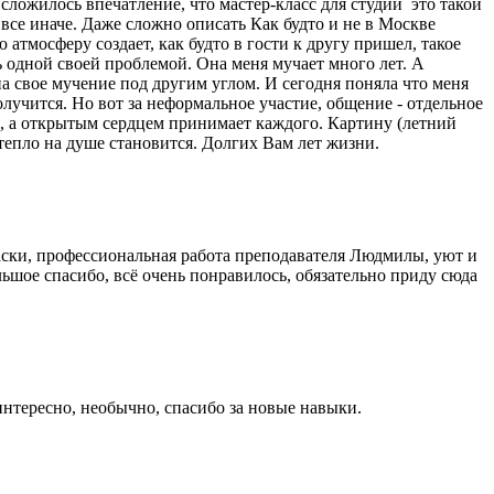
сложилось впечатление, что мастер-класс для студий это такой
 все иначе. Даже сложно описать Как будто и не в Москве
атмосферу создает, как будто в гости к другу пришел, такое
ь одной своей проблемой. Она меня мучает много лет. А
на свое мучение под другим углом. И сегодня поняла что меня
олучится. Но вот за неформальное участие, общение - отдельное
тия, а открытым сердцем принимает каждого. Картину (летний
тепло на душе становится. Долгих Вам лет жизни.
аски, профессиональная работа преподавателя Людмилы, уют и
ольшое спасибо, всё очень понравилось, обязательно приду сюда
 интересно, необычно, спасибо за новые навыки.