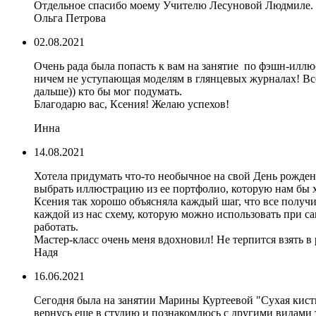
Отдельное спасибо моему Учителю Лесуновой Людмиле.
Ольга Петрова
02.08.2021
Очень рада была попасть к вам на занятие по фэшн-иллюс
ничем не уступающая моделям в глянцевых журналах! Всё 
дальше)) кто бы мог подумать.
Благодарю вас, Ксения! Желаю успехов!
Инна
14.08.2021
Хотела придумать что-то необычное на свой День рожде
выбрать иллюстрацию из ее портфолио, которую нам бы хо
Ксения так хорошо объясняла каждый шаг, что все получи
каждой из нас схему, которую можно использовать при са
работать.
Мастер-класс очень меня вдохновил! Не терпится взять 
Надя
16.06.2021
Сегодня была на занятии Марины Куртеевой "Сухая кисть"
вернусь еще в студию и познакомлюсь с другими видами 