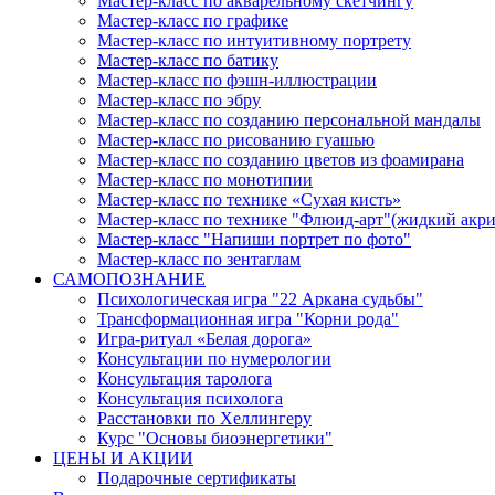
Мастер-класс по акварельному скетчингу
Мастер-класс по графике
Мастер-класс по интуитивному портрету
Мастер-класс по батику
Мастер-класс по фэшн-иллюстрации
Мастер-класс по эбру
Мастер-класс по созданию персональной мандалы
Мастер-класс по рисованию гуашью
Мастер-класс по созданию цветов из фоамирана
Мастер-класс по монотипии
Мастер-класс по технике «Сухая кисть»
Мастер-класс по технике "Флюид-арт"(жидкий акри
Мастер-класс "Напиши портрет по фото"
Мастер-класс по зентаглам
САМОПОЗНАНИЕ
Психологическая игра "22 Аркана судьбы"
Трансформационная игра "Корни рода"
Игра-ритуал «Белая дорога»
Консультации по нумерологии
Консультация таролога
Консультация психолога
Расстановки по Хеллингеру
Курс "Основы биоэнергетики"
ЦЕНЫ И АКЦИИ
Подарочные сертификаты