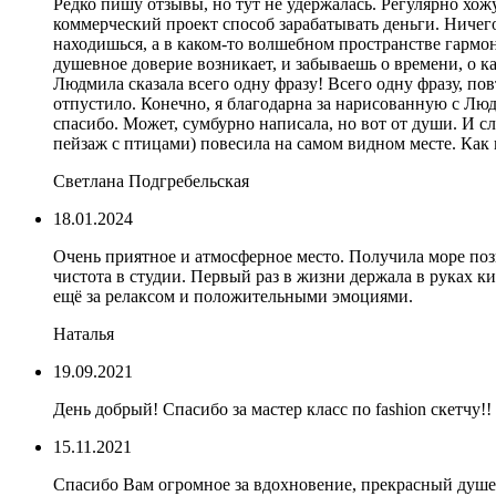
Редко пишу отзывы, но тут не удержалась. Регулярно хож
коммерческий проект способ зарабатывать деньги. Ничего 
находишься, а в каком-то волшебном пространстве гармони
душевное доверие возникает, и забываешь о времени, о к
Людмила сказала всего одну фразу! Всего одну фразу, по
отпустило. Конечно, я благодарна за нарисованную с Людм
спасибо. Может, сумбурно написала, но вот от души. И сл
пейзаж с птицами) повесила на самом видном месте. Как
Светлана Подгребельская
18.01.2024
Очень приятное и атмосферное место. Получила море по
чистота в студии. Первый раз в жизни держала в руках ки
ещё за релаксом и положительными эмоциями.
Наталья
19.09.2021
День добрый! Спасибо за мастер класс по fashion скетчу!
15.11.2021
Спасибо Вам огромное за вдохновение, прекрасный душе