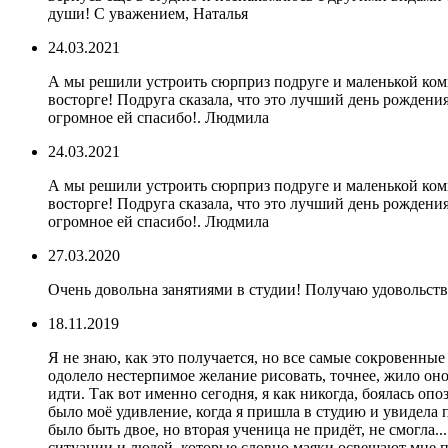
души! С уважением, Наталья
24.03.2021
А мы решили устроить сюрприз подруге и маленькой ком
восторге! Подруга сказала, что это лучший день рождени
огромное ей спасибо!. Людмила
24.03.2021
А мы решили устроить сюрприз подруге и маленькой ком
восторге! Подруга сказала, что это лучший день рождени
огромное ей спасибо!. Людмила
27.03.2020
Очень довольна занятиями в студии! Получаю удовольств
18.11.2019
Я не знаю, как это получается, но все самые сокровенны
одолело нестерпимое желание рисовать, точнее, жило оно 
идти. Так вот именно сегодня, я как никогда, боялась опо
было моё удивление, когда я пришла в студию и увидела 
было быть двое, но вторая ученица не придёт, не смогла..
ситуации и людей, которые словно маяки освещают мне пу