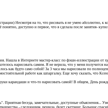
трации) Несмотря на то, что рисовать я не умею абсолютно, к 
понятно, доступно и первое, что я сделала после занятия- купи
ния. Нашла в Интернете мастер-класс по фэшн-иллюстрации от 
телось нарисовать самим. Я не верила, что у меня получится нар
лось как будто само собой! За 3 часа мы нарисовали по полноц
мостоятельной работе как шпаргалку. Еще хочу сказать, что Ксе
в руки карандаши и что-то нарисовать самой! В общем, День р
. Приятная беседа, замечательные, доступные объяснения... Узн
творчества - следующим, решила, будет скетчинг. Большое спас