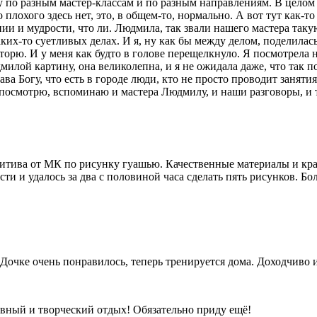
у по разным мастер-классам и по разным направлениям. В целом 
плохого здесь нет, это, в общем-то, нормально. А вот тут как-то
и и мудрости, что ли. Людмила, так звали нашего мастера такую 
аких-то суетливых делах. И я, ну как бы между делом, поделилас
вторю. И у меня как будто в голове перещелкнуло. Я посмотрела 
илой картину, она великолепна, и я не ожидала даже, что так п
ава Богу, что есть в городе люди, кто не просто проводит заня
 посмотрю, вспоминаю и мастера Людмилу, и наши разговоры, и 
зитива от МК по рисунку гуашью. Качественные материалы и кр
сти и удалось за два с половиной часа сделать пять рисунков. Б
! Дочке очень понравилось, теперь тренируется дома. Доходчиво
вный и творческий отдых! Обязательно приду ещё!