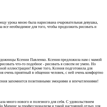
концу урока мною была нарисована очаровательная девушка,
ла все необходимое для того, чтобы продолжить рисовать и
художницы Ксении Павленко. Ксения предложила нам с мамой
исовать что-то подобное - рисовать я совсем не умею. Но
енной иллюстрации! Кроме того, Ксения подготовила для
ния очень приятный в общении человек, с ней очень комфортно
ождения запомнится позитивными эмоциями и впечатлениями!
ала много нового и полезного для себя. С удовольствием
ибо Марине за профессионализм и такой настоящий отдых для