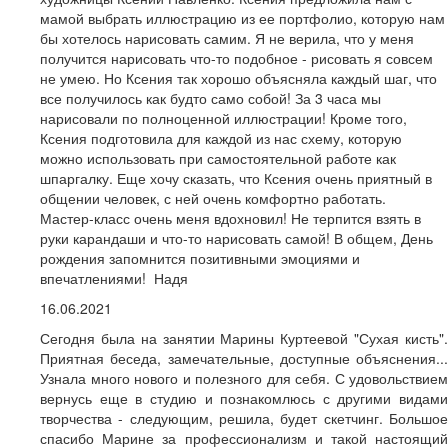
мамой выбрать иллюстрацию из ее портфолио, которую нам
бы хотелось нарисовать самим. Я не верила, что у меня
получится нарисовать что-то подобное - рисовать я совсем
не умею. Но Ксения так хорошо объясняла каждый шаг, что
все получилось как будто само собой! За 3 часа мы
нарисовали по полноценной иллюстрации! Кроме того,
Ксения подготовила для каждой из нас схему, которую
можно использовать при самостоятельной работе как
шпаргалку. Еще хочу сказать, что Ксения очень приятный в
общении человек, с ней очень комфортно работать.
Мастер-класс очень меня вдохновил! Не терпится взять в
руки карандаши и что-то нарисовать самой! В общем, День
рождения запомнится позитивными эмоциями и
впечатлениями! Надя
16.06.2021
Сегодня была на занятии Марины Куртеевой "Сухая кисть".
Приятная беседа, замечательные, доступные объяснения...
Узнала много нового и полезного для себя. С удовольствием
вернусь еще в студию и познакомлюсь с другими видами
творчества - следующим, решила, будет скетчинг. Большое
спасибо Марине за профессионализм и такой настоящий