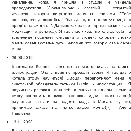
удивление, когда я пришла в студию и увидела
преподавателя (Людмила-очень светлый и открытый
человек), которая встретила меня со словами: "Тебе
повезло, вас должно было быть двое, но вторая ученица не
придёт, не смогла...". Дальше как во сне - практически 4 часа
медитации и релакса). Я так счастлива, что слышу себя, а
вселенная посылает ситуации и людей, которые словно
маяки освещают мне путь. Запомни это, говорю сама себе)
Анна.
26.09.2019
Благодарю Ксению Павленко за мастер-класс по фешн-
иллюстрации. Очень приятно провели время. Я так давно
хотела этому научиться! Эмоции переполняют меня, я
счастливой обладатель техники fashion - иллюстрации!!! Я
научилась рисовать моделей, а значит в скором времени
смогу воплотить в жизнь все свои идеи, осталось ещё
научиться шить и на неделю моды в Милан. Ну что,
принимаю заказы на платье вашей мечты)))) . Алена
Павловна.
13.11.2020
Были в студии в начале октября! Нам все очень