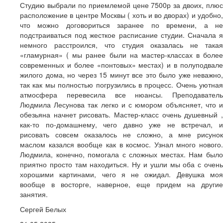
Студию выбрали по приемлемой цене 7500р за двоих, плюс
расположение в центре Москвы ( хоть и во дворах) и удобно,
что можно договориться заранее по времени, а не
подстраиваться под жесткое расписание студии. Сначала я
немного расстроился, что студия оказалась не такая
«гламурная» ( мы ранее были на мастер-классах в более
современных и более «понтовых» местах) и в полуподвале
жилого дома, но через 15 минут все это было уже неважно,
так как мы полностью погрузились в процесс. Очень уютная
атмосфера перевесила все нюансы. Преподаватель
Людмила Лесунова так легко и с юмором объясняет, что и
обезьяна начнет рисовать. Мастер-класс очень душевный ,
как-то по-домашнему, чего давно уже не встречал, и
рисовать совсем оказалось не сложно, а мне рисунок
маслом казался вообще как в космос. Узнал много нового.
Людмила, конечно, помогала с сложных местах. Нам было
приятно просто там находиться. Ну и ушли мы оба с очень
хорошими картинами, чего я не ожидал. Девушка моя
вообще в восторге, наверное, еще придем на другие
занятия.
Сергей Белых