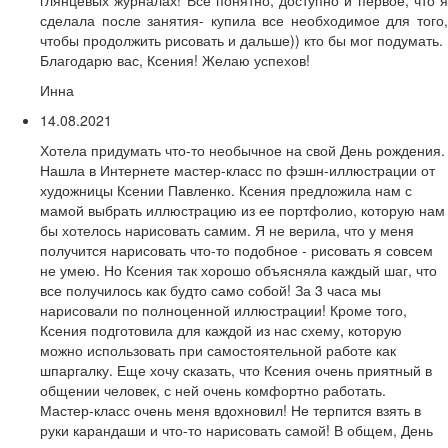
глянцевых журналах! Всё понятно, доступно и первое, что я
сделала после занятия- купила все необходимое для того,
чтобы продолжить рисовать и дальше)) кто бы мог подумать.
Благодарю вас, Ксения! Желаю успехов!
Инна
14.08.2021
Хотела придумать что-то необычное на свой День рождения.
Нашла в Интернете мастер-класс по фэшн-иллюстрации от
художницы Ксении Павленко. Ксения предложила нам с
мамой выбрать иллюстрацию из ее портфолио, которую нам
бы хотелось нарисовать самим. Я не верила, что у меня
получится нарисовать что-то подобное - рисовать я совсем
не умею. Но Ксения так хорошо объясняла каждый шаг, что
все получилось как будто само собой! За 3 часа мы
нарисовали по полноценной иллюстрации! Кроме того,
Ксения подготовила для каждой из нас схему, которую
можно использовать при самостоятельной работе как
шпаргалку. Еще хочу сказать, что Ксения очень приятный в
общении человек, с ней очень комфортно работать.
Мастер-класс очень меня вдохновил! Не терпится взять в
руки карандаши и что-то нарисовать самой! В общем, День