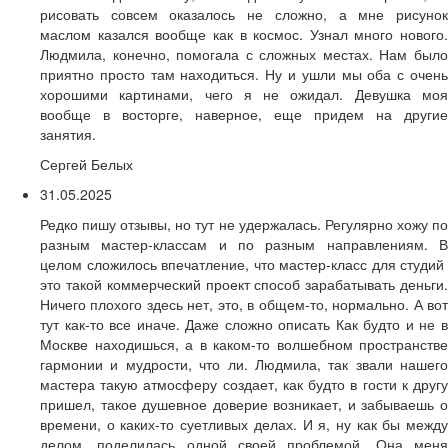
рисовать совсем оказалось не сложно, а мне рисунок
маслом казался вообще как в космос. Узнал много нового.
Людмила, конечно, помогала с сложных местах. Нам было
приятно просто там находиться. Ну и ушли мы оба с очень
хорошими картинами, чего я не ожидал. Девушка моя
вообще в восторге, наверное, еще придем на другие
занятия.
Сергей Белых
31.05.2025
Редко пишу отзывы, но тут не удержалась. Регулярно хожу по
разным мастер-классам и по разным направлениям. В
целом сложилось впечатление, что мастер-класс для студий
это такой коммерческий проект способ зарабатывать деньги.
Ничего плохого здесь нет, это, в общем-то, нормально. А вот
тут как-то все иначе. Даже сложно описать Как будто и не в
Москве находишься, а в каком-то волшебном пространстве
гармонии и мудрости, что ли. Людмила, так звали нашего
мастера такую атмосферу создает, как будто в гости к другу
пришел, такое душевное доверие возникает, и забываешь о
времени, о каких-то суетливых делах. И я, ну как бы между
делом, поделилась одной своей проблемой. Она меня