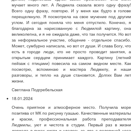
мучает много лет. А Людмила сказала всего одну фразу!
Всего одну фразу, повторю. И у меня как будто в голове
перещелкнуло. Я посмотрела на свое мучение под другим
углом. И сегодня поняла что меня отпустило. Конечно, я
благодарна за нарисованную с Людмилой картину, она
великолепна, и я не ожидала даже, что так получится. Но вот
за неформальное участие, общение - отдельное спасибо.
Может, сумбурно написала, но вот от души. И слава Богу, что
есть в городе люди, кто не просто проводит занятия, а
открытым сердцем принимает каждого. Картину (летний
пейзаж с птицами) повесила на самом видном месте. Как
посмотрю, вспоминаю и мастера Людмилу, и наши
разговоры, и тепло на душе становится. Долгих Вам лет
жизни.
Светлана Подгребельская
18.01.2024
Очень приятное и атмосферное место. Получила море
позитива от МК по рисунку гуашью. Качественные материалы
и краски, профессиональная работа преподавателя
Людмилы, уют и чистота в студии. Первый раз в жизни
держала в руках кисти и удалось за два с половиной часа