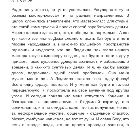
31.05.2025
Редко пишу отзывы, но тут не удержалась. Регулярно хожу по
разным мастер-классам и по разным направлениям. В
целом сложилось впечатление, что мастер-класс для студий
это такой коммерческий проект способ зарабатывать деньги.
Ничего плохого здесь нет, это, в общем-то, нормально. А вот
тут как-то все иначе. Даже сложно описать Как будто и не в
Москве находишься, а в каком-то волшебном пространстве
гармонии и мудрости, что ли. Людмила, так звали нашего
мастера такую атмосферу создает, как будто в гости к другу
пришел, такое душевное доверие возникает, и забываешь о
времени, о каких-то суетливых делах. И я, ну как бы между
делом, поделилась одной своей проблемой. Она меня
мучает много лет. А Людмила сказала всего одну фразу!
Всего одну фразу, повторю. И у меня как будто в голове
перещелкнуло. Я посмотрела на свое мучение под другим
углом. И сегодня поняла что меня отпустило. Конечно, я
благодарна за нарисованную с Людмилой картину, она
великолепна, и я не ожидала даже, что так получится. Но вот
за неформальное участие, общение - отдельное спасибо.
Может, сумбурно написала, но вот от души. И слава Богу, что
есть в городе люди, кто не просто проводит занятия, а