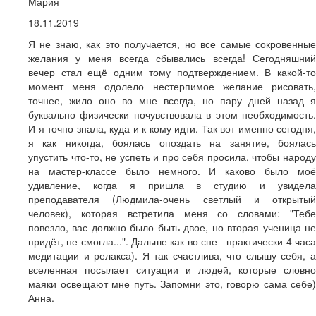
Мария
18.11.2019
Я не знаю, как это получается, но все самые сокровенные
желания у меня всегда сбывались всегда! Сегодняшний
вечер стал ещё одним тому подтверждением. В какой-то
момент меня одолело нестерпимое желание рисовать,
точнее, жило оно во мне всегда, но пару дней назад я
буквально физически почувствовала в этом необходимость.
И я точно знала, куда и к кому идти. Так вот именно сегодня,
я как никогда, боялась опоздать на занятие, боялась
упустить что-то, не успеть и про себя просила, чтобы народу
на мастер-классе было немного. И каково было моё
удивление, когда я пришла в студию и увидела
преподавателя (Людмила-очень светлый и открытый
человек), которая встретила меня со словами: "Тебе
повезло, вас должно было быть двое, но вторая ученица не
придёт, не смогла...". Дальше как во сне - практически 4 часа
медитации и релакса). Я так счастлива, что слышу себя, а
вселенная посылает ситуации и людей, которые словно
маяки освещают мне путь. Запомни это, говорю сама себе)
Анна.