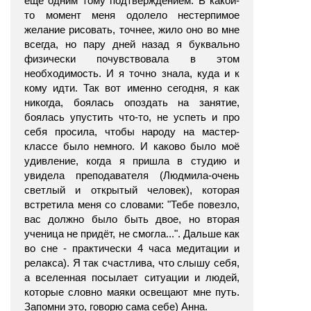
ещё одним тому подтверждением. В какой-
то момент меня одолело нестерпимое
желание рисовать, точнее, жило оно во мне
всегда, но пару дней назад я буквально
физически почувствовала в этом
необходимость. И я точно знала, куда и к
кому идти. Так вот именно сегодня, я как
никогда, боялась опоздать на занятие,
боялась упустить что-то, не успеть и про
себя просила, чтобы народу на мастер-
классе было немного. И каково было моё
удивление, когда я пришла в студию и
увидела преподавателя (Людмила-очень
светлый и открытый человек), которая
встретила меня со словами: "Тебе повезло,
вас должно было быть двое, но вторая
ученица не придёт, не смогла...". Дальше как
во сне - практически 4 часа медитации и
релакса). Я так счастлива, что слышу себя,
а вселенная посылает ситуации и людей,
которые словно маяки освещают мне путь.
Запомни это, говорю сама себе) Анна.