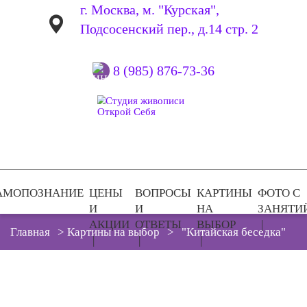
г. Москва, м. "Курская",
Подсосенский пер., д.14 стр. 2
8 (985) 876-73-36
АМОПОЗНАНИЕ
ЦЕНЫ
ВОПРОСЫ
КАРТИНЫ
ФОТО С
И
И
НА
ЗАНЯТИ
АКЦИИ
ОТВЕТЫ
ВЫБОР
Главная
>
Картины на выбор
>
"Китайская беседка"