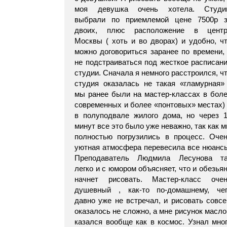
моя девушка очень хотела. Студи
выбрали по приемлемой цене 7500р 
двоих, плюс расположение в центр
Москвы ( хоть и во дворах) и удобно, ч
можно договориться заранее по времени,
не подстраиваться под жесткое расписан
студии. Сначала я немного расстроился, ч
студия оказалась не такая «гламурная»
мы ранее были на мастер-классах в бол
современных и более «понтовых» местах)
в полуподвале жилого дома, но через 
минут все это было уже неважно, так как 
полностью погрузились в процесс. Оче
уютная атмосфера перевесила все нюанс
Преподаватель Людмила Лесунова та
легко и с юмором объясняет, что и обезья
начнет рисовать. Мастер-класс оче
душевный , как-то по-домашнему, че
давно уже не встречал, и рисовать совс
оказалось не сложно, а мне рисунок масл
казался вообще как в космос. Узнал мно