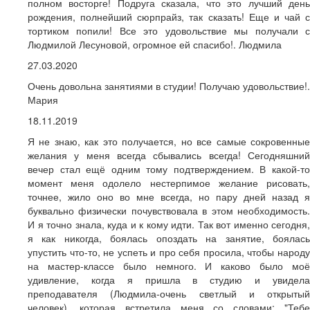
полном восторге! Подруга сказала, что это лучший день
рождения, полнейший сюрпрайз, так сказать! Еще и чай с
тортиком попили! Все это удовольствие мы получали с
Людмилой Лесуновой, огромное ей спасибо!. Людмила
27.03.2020
Очень довольна занятиями в студии! Получаю удовольствие!.
Мария
18.11.2019
Я не знаю, как это получается, но все самые сокровенные
желания у меня всегда сбывались всегда! Сегодняшний
вечер стал ещё одним тому подтверждением. В какой-то
момент меня одолело нестерпимое желание рисовать,
точнее, жило оно во мне всегда, но пару дней назад я
буквально физически почувствовала в этом необходимость.
И я точно знала, куда и к кому идти. Так вот именно сегодня,
я как никогда, боялась опоздать на занятие, боялась
упустить что-то, не успеть и про себя просила, чтобы народу
на мастер-классе было немного. И каково было моё
удивление, когда я пришла в студию и увидела
преподавателя (Людмила-очень светлый и открытый
человек), которая встретила меня со словами: "Тебе