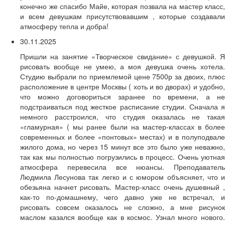
конечно же спасибо Майе, которая позвала на мастер класс,
и всем девушкам присутствовавшим , которые создавали
атмосферу тепла и добра!
30.11.2025
Пришли на занятие «Творческое свидание» с девушкой. Я
рисовать вообще не умею, а моя девушка очень хотела.
Студию выбрали по приемлемой цене 7500р за двоих, плюс
расположение в центре Москвы ( хоть и во дворах) и удобно,
что можно договориться заранее по времени, а не
подстраиваться под жесткое расписание студии. Сначала я
немного расстроился, что студия оказалась не такая
«гламурная» ( мы ранее были на мастер-классах в более
современных и более «понтовых» местах) и в полуподвале
жилого дома, но через 15 минут все это было уже неважно,
так как мы полностью погрузились в процесс. Очень уютная
атмосфера перевесила все нюансы. Преподаватель
Людмила Лесунова так легко и с юмором объясняет, что и
обезьяна начнет рисовать. Мастер-класс очень душевный ,
как-то по-домашнему, чего давно уже не встречал, и
рисовать совсем оказалось не сложно, а мне рисунок
маслом казался вообще как в космос. Узнал много нового.