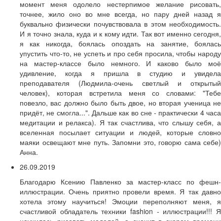
момент меня одолело нестерпимое желание рисовать,
точнее, жило оно во мне всегда, но пару дней назад я
буквально физически почувствовала в этом необходимость.
И я точно знала, куда и к кому идти. Так вот именно сегодня,
я как никогда, боялась опоздать на занятие, боялась
упустить что-то, не успеть и про себя просила, чтобы народу
на мастер-классе было немного. И каково было моё
удивление, когда я пришла в студию и увидела
преподавателя (Людмила-очень светлый и открытый
человек), которая встретила меня со словами: "Тебе
повезло, вас должно было быть двое, но вторая ученица не
придёт, не смогла...". Дальше как во сне - практически 4 часа
медитации и релакса). Я так счастлива, что слышу себя, а
вселенная посылает ситуации и людей, которые словно
маяки освещают мне путь. Запомни это, говорю сама себе)
Анна.
26.09.2019
Благодарю Ксению Павленко за мастер-класс по фешн-
иллюстрации. Очень приятно провели время. Я так давно
хотела этому научиться! Эмоции переполняют меня, я
счастливой обладатель техники fashion - иллюстрации!!! Я