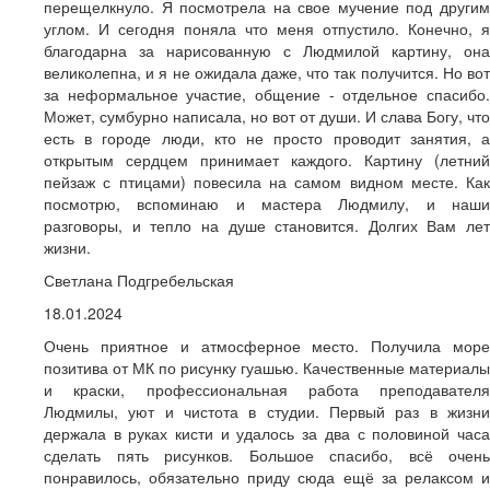
перещелкнуло. Я посмотрела на свое мучение под другим
углом. И сегодня поняла что меня отпустило. Конечно, я
благодарна за нарисованную с Людмилой картину, она
великолепна, и я не ожидала даже, что так получится. Но вот
за неформальное участие, общение - отдельное спасибо.
Может, сумбурно написала, но вот от души. И слава Богу, что
есть в городе люди, кто не просто проводит занятия, а
открытым сердцем принимает каждого. Картину (летний
пейзаж с птицами) повесила на самом видном месте. Как
посмотрю, вспоминаю и мастера Людмилу, и наши
разговоры, и тепло на душе становится. Долгих Вам лет
жизни.
Светлана Подгребельская
18.01.2024
Очень приятное и атмосферное место. Получила море
позитива от МК по рисунку гуашью. Качественные материалы
и краски, профессиональная работа преподавателя
Людмилы, уют и чистота в студии. Первый раз в жизни
держала в руках кисти и удалось за два с половиной часа
сделать пять рисунков. Большое спасибо, всё очень
понравилось, обязательно приду сюда ещё за релаксом и