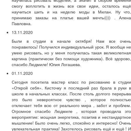
научилась рисовать моделей, а значит в скором времени
смогу воплотить в жизнь все свои идеи, осталось ещё
научиться шить и на неделю моды в Милан. Ну что,
принимаю заказы на платье вашей мечты)))) . Алена
Павловна.
13.11.2020
Были в студии в начале октября! Нам все очень
понравилось! Получился индивидуальный урок. Я вообще не
умею рисовать, но у меня получилась такая великолепная
картина (практически без помощи художника). Всё здорово,
спасибо Людмиле! Юлия Логашева.
01.11.2020
Сегодня посетила мастер класс по рисованию в студии
«Открой себя». Кисточку я последний раз брала в руки в
школе в начальных классах. После столь долгого перерыва
это было невероятное чувство , которое полностью
отключает тебя всю от реального мира , забот и проблем.
Огромное спасибо Людмиле , которая проводила это
мероприятие: мощная энергетика, позитив и нестандартное
мышление! Было очень легко, спокойно и интересно! Очень
увлекательная практика! Захотелось рисовать ещё и ещё ! И