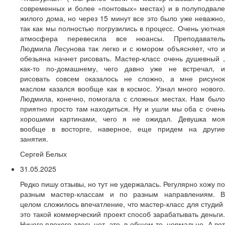
современных и более «понтовых» местах) и в полуподвале
жилого дома, но через 15 минут все это было уже неважно,
так как мы полностью погрузились в процесс. Очень уютная
атмосфера перевесила все нюансы. Преподаватель
Людмила Лесунова так легко и с юмором объясняет, что и
обезьяна начнет рисовать. Мастер-класс очень душевный ,
как-то по-домашнему, чего давно уже не встречал, и
рисовать совсем оказалось не сложно, а мне рисунок
маслом казался вообще как в космос. Узнал много нового.
Людмила, конечно, помогала с сложных местах. Нам было
приятно просто там находиться. Ну и ушли мы оба с очень
хорошими картинами, чего я не ожидал. Девушка моя
вообще в восторге, наверное, еще придем на другие
занятия.
Сергей Белых
31.05.2025
Редко пишу отзывы, но тут не удержалась. Регулярно хожу по
разным мастер-классам и по разным направлениям. В
целом сложилось впечатление, что мастер-класс для студий
это такой коммерческий проект способ зарабатывать деньги.
Ничего плохого здесь нет, это, в общем-то, нормально. А вот