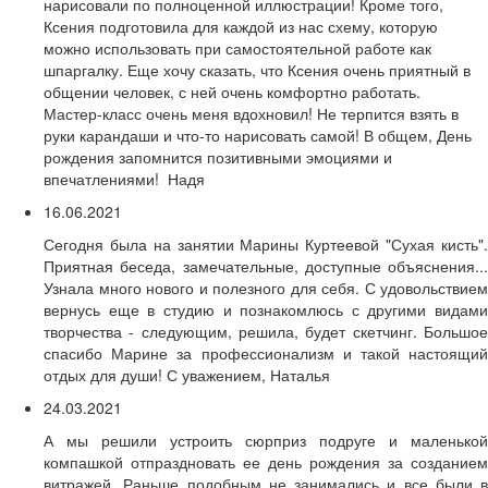
нарисовали по полноценной иллюстрации! Кроме того,
Ксения подготовила для каждой из нас схему, которую
можно использовать при самостоятельной работе как
шпаргалку. Еще хочу сказать, что Ксения очень приятный в
общении человек, с ней очень комфортно работать.
Мастер-класс очень меня вдохновил! Не терпится взять в
руки карандаши и что-то нарисовать самой! В общем, День
рождения запомнится позитивными эмоциями и
впечатлениями! Надя
16.06.2021
Сегодня была на занятии Марины Куртеевой "Сухая кисть".
Приятная беседа, замечательные, доступные объяснения...
Узнала много нового и полезного для себя. С удовольствием
вернусь еще в студию и познакомлюсь с другими видами
творчества - следующим, решила, будет скетчинг. Большое
спасибо Марине за профессионализм и такой настоящий
отдых для души! С уважением, Наталья
24.03.2021
А мы решили устроить сюрприз подруге и маленькой
компашкой отпраздновать ее день рождения за созданием
витражей. Раньше подобным не занимались и все были в