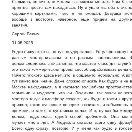
Людмила, конечно, помогала с сложных местах. Нам было
приятно просто там находиться. Ну и ушли мы оба с очень
хорошими картинами, чего я не ожидал. Девушка моя
вообще в восторге, наверное, еще придем на другие
занятия.
Сергей Белых
31.05.2025
Редко пишу отзывы, но тут не удержалась. Регулярно хожу по
разным мастер-классам и по разным направлениям. В
целом сложилось впечатление, что мастер-класс для студий
это такой коммерческий проект способ зарабатывать деньги.
Ничего плохого здесь нет, это, в общем-то, нормально. А вот
тут как-то все иначе. Даже сложно описать Как будто и не в
Москве находишься, а в каком-то волшебном пространстве
гармонии и мудрости, что ли. Людмила, так звали нашего
мастера такую атмосферу создает, как будто в гости к другу
пришел, такое душевное доверие возникает, и забываешь о
времени, о каких-то суетливых делах. И я, ну как бы между
делом, поделилась одной своей проблемой. Она меня
мучает много лет. А Людмила сказала всего одну фразу!
Всего одну фразу, повторю. И у меня как будто в голове